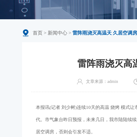
首页
>
新闻中心
>
雷阵雨浇灭高温天 久居空调
雷阵雨浇灭高
文章来源：admin
本报讯(记者 刘少树)连续10天的高温 烧烤 模
代。市气象台昨日预报，未来几日，我市陆陆续续
居空调房，否则会引发不适。