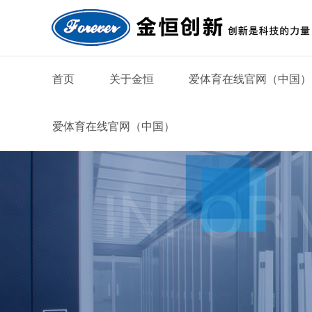
首页
关于金恒
爱体育在线官网（中国）
爱体育在线官网（中国）