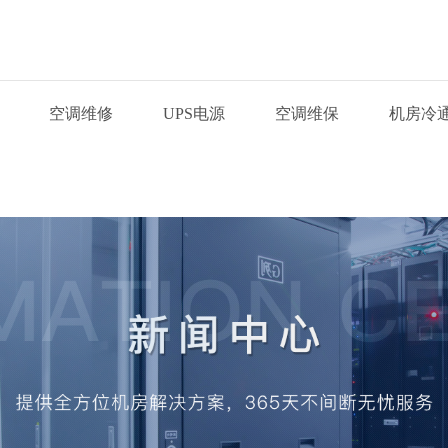
空调维修
UPS电源
空调维保
机房冷