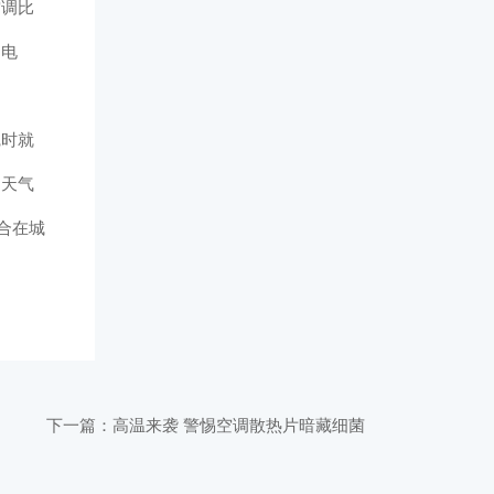
空调比
多电
觉时就
的天气
合在城
下一篇：
高温来袭 警惕空调散热片暗藏细菌