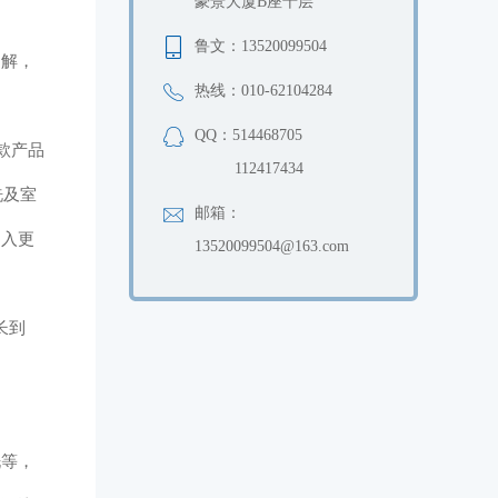
豪景大厦B座十层
鲁文：13520099504
了解，
热线：010-62104284
QQ：514468705
款产品
112417434
洗及室
邮箱：
引入更
13520099504@163.com
长到
洗等，